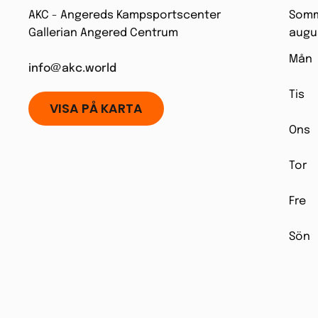
AKC - Angereds Kampsportscenter
Somma
Gallerian Angered Centrum
augu
Mån
info@akc.world
Tis
VISA PÅ KARTA
Ons
Tor
Fre
Sön