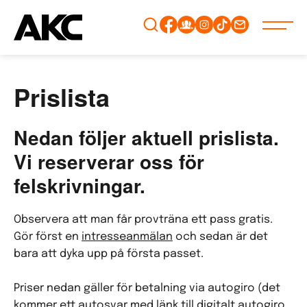
Gå
vidare
till
innehåll
Prislista
Nedan följer aktuell prislista.
Vi reserverar oss för
felskrivningar.
Observera att man får provträna ett pass gratis.
Gör först en
intresseanmälan
och sedan är det
bara att dyka upp på första passet.
Priser nedan gäller för betalning via autogiro (det
kommer ett autosvar med länk till digitalt autogiro