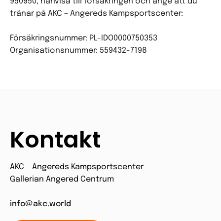
950950, hänvisa till försäkringen och ange att du
tränar på AKC – Angereds Kampsportscenter:
Försäkringsnummer: PL-IDO0000750353
Organisationsnummer: 559432-7198
Kontakt
AKC - Angereds Kampsportscenter
Gallerian Angered Centrum
info@akc.world