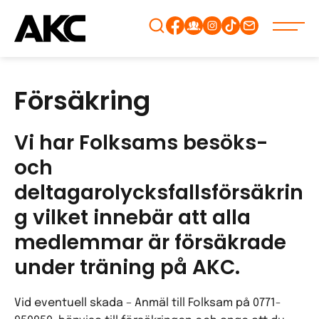
Gå
vidare
till
innehåll
Försäkring
Vi har Folksams besöks-
och
deltagarolycksfallsförsäkrin
g vilket innebär att alla
medlemmar är försäkrade
under träning på AKC.
Vid eventuell skada – Anmäl till Folksam på 0771-