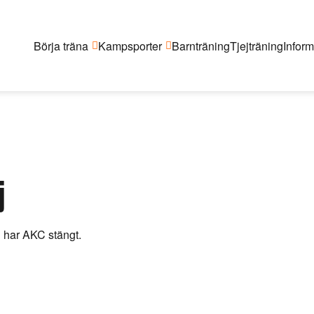
Gå
vidare
Börja träna
Kampsporter
Barnträning
Tjejträning
Inform
till
innehåll
j
 har AKC stängt.