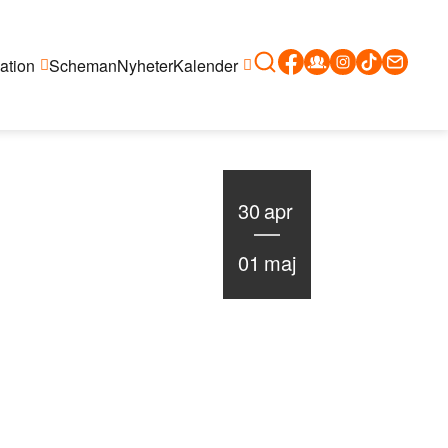
ation
Scheman
Nyheter
Kalender
30
apr
01
maj