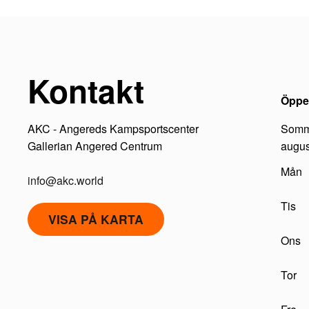
Kontakt
Öppet
AKC - Angereds Kampsportscenter
Somma
Gallerian Angered Centrum
augus
Mån
info@akc.world
Tis
VISA PÅ KARTA
Ons
Tor