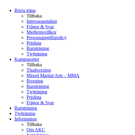
Börja träna
Tillbaka
Intresseanmälan
Frågor & Svar
Medlemsvillkor
Personuppgiftspolicy
Prislista
Barnträning
Tjejträning
Kampsporter
Tillbaka
Thaiboxning
Mixed Martial Arts – MMA
Boxning
Barnträning
Tjejträning
Prislista
Frågor & Svar
Barnträning
Tjejträning
Information
Tillbaka
Om AKC