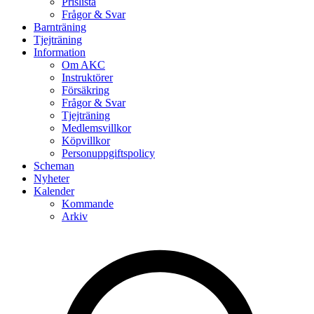
Prislista
Frågor & Svar
Barnträning
Tjejträning
Information
Om AKC
Instruktörer
Försäkring
Frågor & Svar
Tjejträning
Medlemsvillkor
Köpvillkor
Personuppgiftspolicy
Scheman
Nyheter
Kalender
Kommande
Arkiv