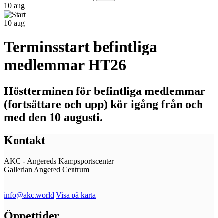
efter:
10
aug
10
aug
Terminsstart befintliga
medlemmar HT26
Höstterminen för befintliga medlemmar
(fortsättare och upp) kör igång från och
med den 10 augusti.
Kontakt
AKC - Angereds Kampsportscenter
Gallerian Angered Centrum
info@akc.world
Visa på karta
Öppettider