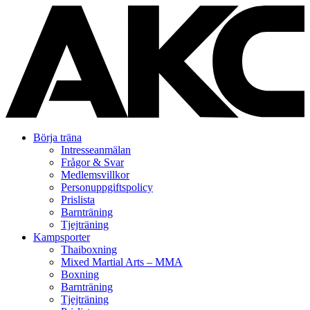
Gå
Börja träna
vidare
Intresseanmälan
till
Frågor & Svar
innehåll
Medlemsvillkor
Personuppgiftspolicy
Prislista
Barnträning
Tjejträning
Kampsporter
Thaiboxning
Mixed Martial Arts – MMA
Boxning
Barnträning
Tjejträning