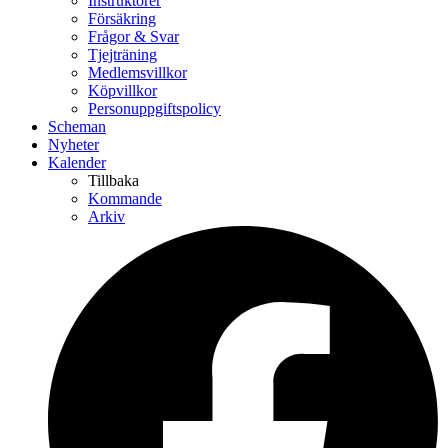
Instruktörer
Försäkring
Frågor & Svar
Tjejträning
Medlemsvillkor
Köpvillkor
Personuppgiftspolicy
Scheman
Nyheter
Kalender
Tillbaka
Kommande
Arkiv