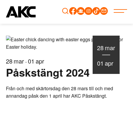
Gå
vidare
till
innehåll
28
mar
28
mar
01
apr
-
01
apr
Påskstängt 2024
Från och med skärtorsdag den 28 mars till och med
annandag påsk den 1 april har AKC Påskstängt.