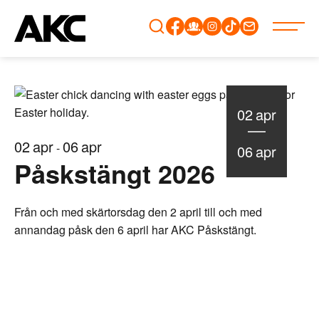
Gå
vidare
till
innehåll
02
apr
02
apr
06
apr
-
06
apr
Påskstängt 2026
Från och med skärtorsdag den 2 april till och med
annandag påsk den 6 april har AKC Påskstängt.