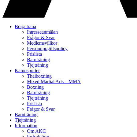
Gå
Börja träna
vidare
Intresseanmälan
till
Frågor & Svar
innehåll
Medlemsvillkor
Personuppgiftspolicy
Prislista
Barnträning
Tjejträning
Kampsporter
Thaiboxning
Mixed Martial Arts – MMA
Boxning
Barnträning
Tjejträning
Prislista
Frågor & Svar
Barnträning
Tjejträning
Information
Om AKC
Instruktörer