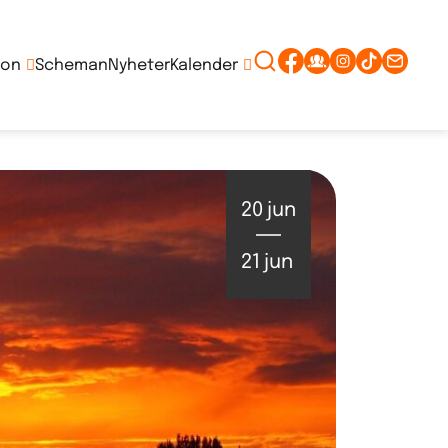
ion
Scheman
Nyheter
Kalender
20
jun
21
jun