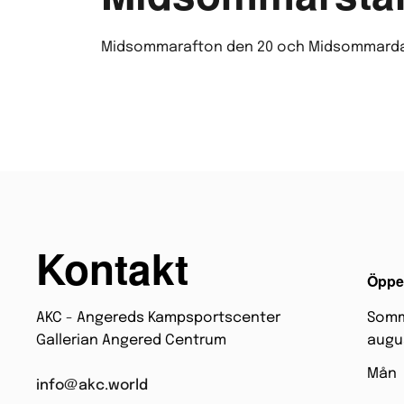
Midsommarafton den 20 och Midsommardage
Kontakt
Öppet
AKC - Angereds Kampsportscenter
Somma
Gallerian Angered Centrum
augu
Mån
info@akc.world