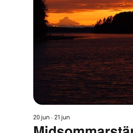
20
jun
21
jun
-
Midsommarstä