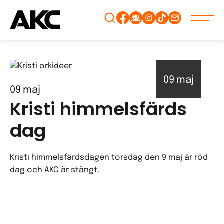
Gå
vidare
till
innehåll
09
maj
09
maj
Kristi himmelsfärds
dag
Kristi himmelsfärdsdagen torsdag den 9 maj är röd
dag och AKC är stängt.