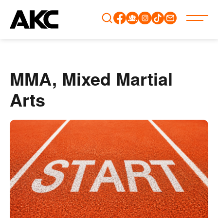
Gå
vidare
till
innehåll
MMA, Mixed Martial
Arts