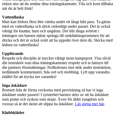
risken stor att du smittar dina träningskamrater. Vila och kom tillbaka
när du är helt frisk!
Vattenflaska
Man kan förlora flera liter vätska under ett långt hårt pass. Ta gärna
med en vattenflaska och drick ordentligt under passet. Det är också
viktigt för knattar, barn och ungdom. Det blir långa avbrott i
träningen om barnen måste springa till omklädningsrummen för att
dricka och det är också svårt att ha uppsikt över dem då. Skicka med
kidsen en vattenflaska!
Uppförande
Respekt och disciplin är mycket viktigt inom kampsport. Visa såväl
din instruktör som dina träningskamrater respekt och ta hänsyn till
din partners förutsättningar. Nolltolerans mot stök under instruktion,
nedlåtande kommentarer, fula ord och mobbing. Lyft upp varandra
istället för att trycka ner varandra!
Inga åskådare
Bortsett från de första veckorna med provträning så har vi inga
åskådare under passen! I synnerhet barnen störs av att ha åskådare
som pratar och syskon som stojar. Även för äldre (ungdom och
vuxna) så är det skönt att slippa ha åskådare.
Läs gärna mer här
.
Klubbkläder