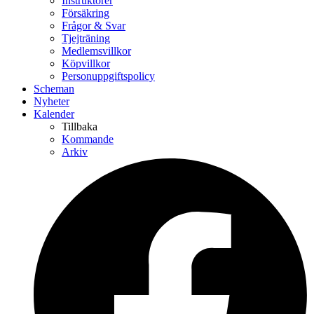
Instruktörer
Försäkring
Frågor & Svar
Tjejträning
Medlemsvillkor
Köpvillkor
Personuppgiftspolicy
Scheman
Nyheter
Kalender
Tillbaka
Kommande
Arkiv