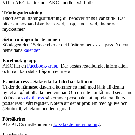
Vi har AKC t-shirts och AKC hoodie i vår butik.
Träningsutrustning
I stort sett all träningsutrustning du behöver finns i vår butik. Där
hittar du boxhandskar, benskydd, susp, tandskydd, lindor och
mycket mer.
Sista träningen för terminen
Söndagen den 15 december är det höstterminens sista pass. Notera
hemsidans
kalender
.
Facebook-grupp
AKC har en
Facebook-grupp
. Där postas regelbundet information
och man kan ställa frågor med mera.
E-postadress – Säkerställ att du har fått mail
Under de närmaste dagarna kommer ett mail med länk till denna
nyhet att gå ut till alla medlemmar. Om du inte har fått mail senast nu
på fredag
skriv till oss
så kommer personalen att uppdatera din e-
postadress i vårt register. Notera att det är problem med @live och
@hotmail, vi rekommenderar gmail.
Försäkring
Alla AKCs medlemmar är
försäkrade under träning
.
Värdesaker