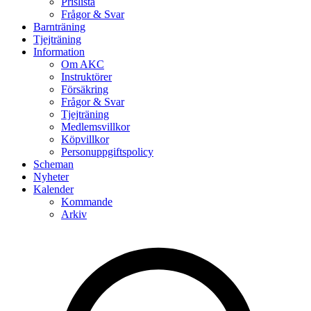
Prislista
Frågor & Svar
Barnträning
Tjejträning
Information
Om AKC
Instruktörer
Försäkring
Frågor & Svar
Tjejträning
Medlemsvillkor
Köpvillkor
Personuppgiftspolicy
Scheman
Nyheter
Kalender
Kommande
Arkiv