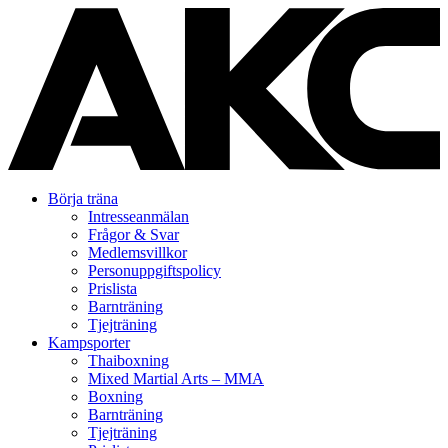
Gå
Börja träna
vidare
Intresseanmälan
till
Frågor & Svar
innehåll
Medlemsvillkor
Personuppgiftspolicy
Prislista
Barnträning
Tjejträning
Kampsporter
Thaiboxning
Mixed Martial Arts – MMA
Boxning
Barnträning
Tjejträning