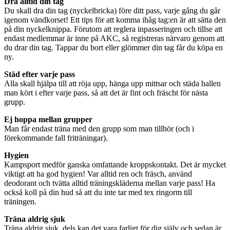
Dra alltid din tag
Du skall dra din tag (nyckelbricka) före ditt pass, varje gång du går
igenom vändkorset! Ett tips för att komma ihåg tag:en är att sätta den
på din nyckelknippa. Förutom att reglera inpasseringen och tillse att
endast medlemmar är inne på AKC, så registreras närvaro genom att
du drar din tag. Tappar du bort eller glömmer din tag får du köpa en
ny.
Städ efter varje pass
Alla skall hjälpa till att röja upp, hänga upp mittsar och städa hallen
man kört i efter varje pass, så att det är fint och fräscht för nästa
grupp.
Ej hoppa mellan grupper
Man får endast träna med den grupp som man tillhör (och i
förekommande fall friträningar).
Hygien
Kampsport medför ganska omfattande kroppskontakt. Det är mycket
viktigt att ha god hygien! Var alltid ren och fräsch, använd
deodorant och tvätta alltid träningskläderna mellan varje pass! Ha
också koll på din hud så att du inte tar med tex ringorm till
träningen.
Träna aldrig sjuk
Träna aldrig sjuk, dels kan det vara farligt för dig själv och sedan är