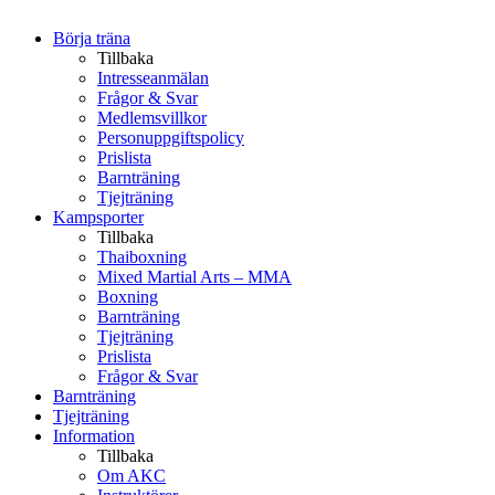
Börja träna
Tillbaka
Intresseanmälan
Frågor & Svar
Medlemsvillkor
Personuppgiftspolicy
Prislista
Barnträning
Tjejträning
Kampsporter
Tillbaka
Thaiboxning
Mixed Martial Arts – MMA
Boxning
Barnträning
Tjejträning
Prislista
Frågor & Svar
Barnträning
Tjejträning
Information
Tillbaka
Om AKC