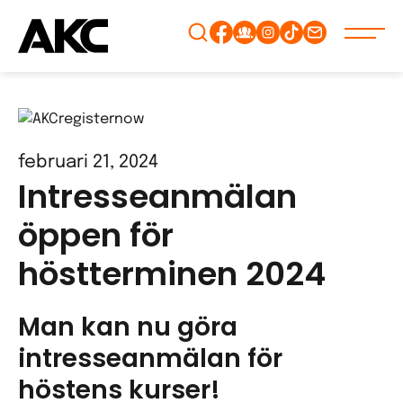
Gå
vidare
till
innehåll
februari 21, 2024
Intresseanmälan
öppen för
höstterminen 2024
Man kan nu göra
intresseanmälan för
höstens kurser!