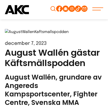
Gå
vidare
till
innehåll
december 7, 2023
August Wallén gästar
Käftsmällspodden
August Wallén, grundare av
Angereds
Kampsportscenter, Fighter
Centre, Svenska MMA