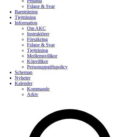
Prislista
Frågor & Svar
Barnträning
Tjejträning
Information
Om AKC
Instruktörer
Försäkring
Frågor & Svar
Tjejträning
Medlemsvillkor
Köpvillkor
Personuppgiftspolicy
Scheman
Nyheter
Kalender
Kommande
Arkiv