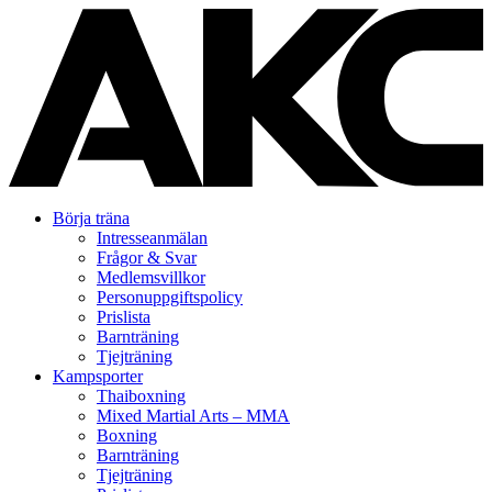
Gå
Börja träna
vidare
Intresseanmälan
till
Frågor & Svar
innehåll
Medlemsvillkor
Personuppgiftspolicy
Prislista
Barnträning
Tjejträning
Kampsporter
Thaiboxning
Mixed Martial Arts – MMA
Boxning
Barnträning
Tjejträning