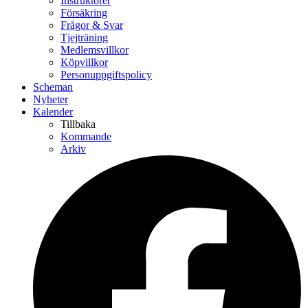
Instruktörer
Försäkring
Frågor & Svar
Tjejträning
Medlemsvillkor
Köpvillkor
Personuppgiftspolicy
Scheman
Nyheter
Kalender
Tillbaka
Kommande
Arkiv