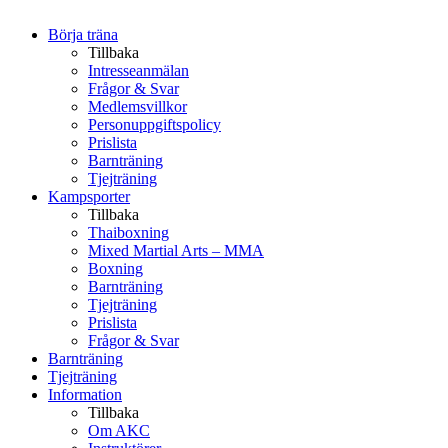
Börja träna
Tillbaka
Intresseanmälan
Frågor & Svar
Medlemsvillkor
Personuppgiftspolicy
Prislista
Barnträning
Tjejträning
Kampsporter
Tillbaka
Thaiboxning
Mixed Martial Arts – MMA
Boxning
Barnträning
Tjejträning
Prislista
Frågor & Svar
Barnträning
Tjejträning
Information
Tillbaka
Om AKC